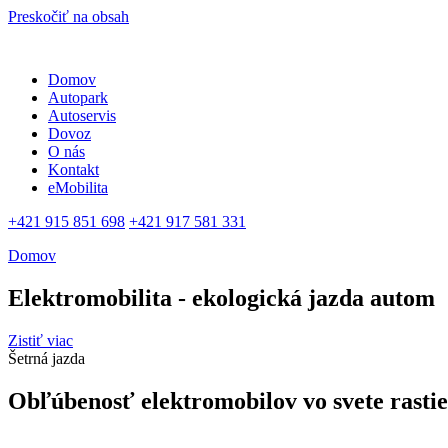
Preskočiť na obsah
Domov
Autopark
Autoservis
Dovoz
O nás
Kontakt
eMobilita
+421 915 851 698
+421 917 581 331
Domov
Elektromobilita - ekologická jazda autom
Zistiť viac
Šetrná jazda
Obľúbenosť elektromobilov vo svete rasti