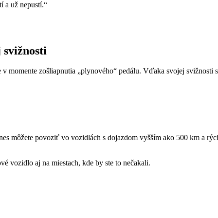
tí a už nepustí.“
 svižnosti
 v momente zošliapnutia „plynového“ pedálu. Vďaka svojej svižnosti s
es môžete povoziť vo vozidlách s dojazdom vyšším ako 500 km a rýchlos
ové vozidlo aj na miestach, kde by ste to nečakali.