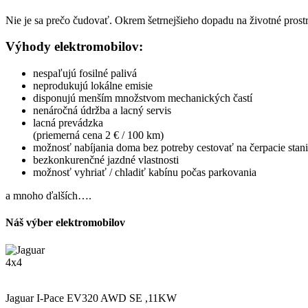
Nie je sa prečo čudovať. Okrem šetrnejšieho dopadu na životné prostr
Výhody elektromobilov:
nespaľujú fosilné palivá
neprodukujú lokálne emisie
disponujú menším množstvom mechanických častí
nenáročná údržba a lacný servis
lacná prevádzka
(priemerná cena 2 € / 100 km)
možnosť nabíjania doma bez potreby cestovať na čerpacie stan
bezkonkurenčné jazdné vlastnosti
možnosť vyhriať / chladiť kabínu počas parkovania
a mnoho ďalších….
Náš výber elektromobilov
4x4
SADHA2B10M1610695
Jaguar I-Pace EV320 AWD SE ,11KW