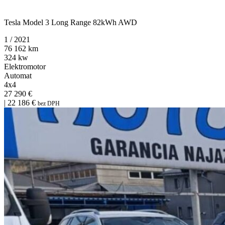
5YJ3E7EB2MF831556
Tesla Model 3 Long Range 82kWh AWD
1 / 2021
76 162 km
324 kw
Elektromotor
Automat
4x4
27 290 €
| 22 186 €
bez DPH