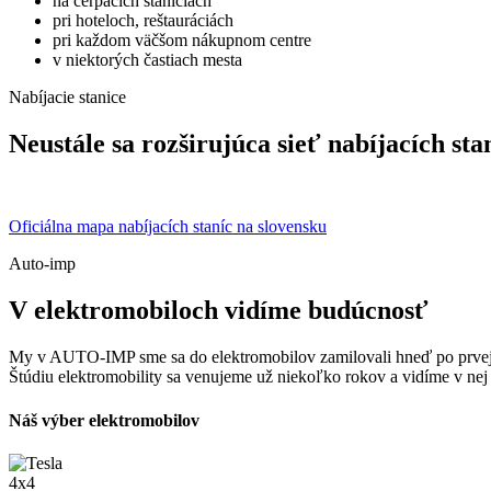
na čerpacích staniciach
pri hoteloch, reštauráciách
pri každom väčšom nákupnom centre
v niektorých častiach mesta
Nabíjacie stanice
Neustále sa rozširujúca sieť nabíjacích sta
Oficiálna mapa nabíjacích staníc na slovensku
Auto-imp
V elektromobiloch vidíme budúcnosť
My v AUTO-IMP sme sa do elektromobilov zamilovali hneď po prvej jaz
Štúdiu elektromobility sa venujeme už niekoľko rokov a vidíme v nej
Náš výber elektromobilov
4x4