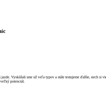
níc
de. Vyskúšali sme už veľa typov a stále testujeme ďalšie, nech si vi
 veľký potenciál.