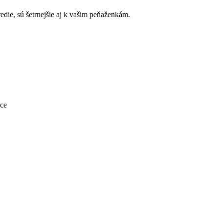
edie, sú šetrnejšie aj k vašim peňaženkám.
ice