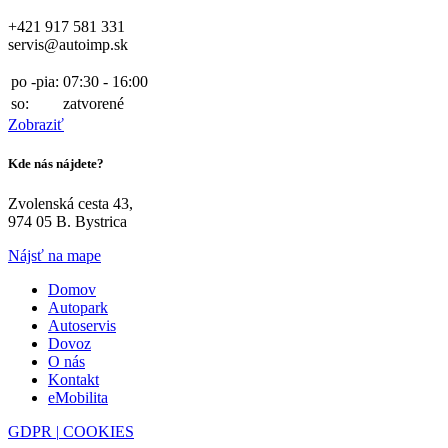
+421 917 581 331
servis@autoimp.sk
po -pia:
07:30 - 16:00
so:
zatvorené
Zobraziť
Kde nás nájdete?
Zvolenská cesta 43,
974 05 B. Bystrica
Nájsť na mape
Domov
Autopark
Autoservis
Dovoz
O nás
Kontakt
eMobilita
GDPR |
COOKIES