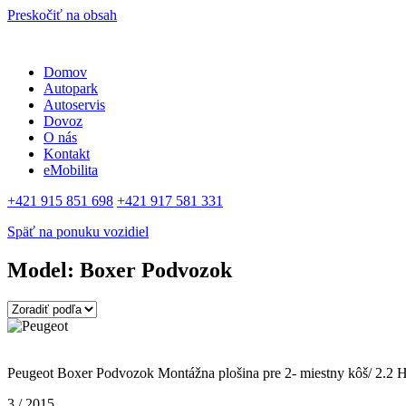
Preskočiť na obsah
Domov
Autopark
Autoservis
Dovoz
O nás
Kontakt
eMobilita
+421 915 851 698
+421 917 581 331
Späť na ponuku vozidiel
Model: Boxer Podvozok
VF3YCTMFB12752256
Peugeot Boxer Podvozok Montážna plošina pre 2- miestny kôš/ 2.
3 / 2015