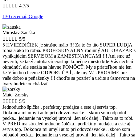





4.7/5
130 recenzií, Google
Miroslav Zauška





5/5
5 HVIEZDIČIEK je strašne málo !!! Za to čo títo SUPER ĽUDIA
robia a ako to robia. PROFESIONÁLNY rodinný AUTOBAZÁR s
vynikajúcim SERVISOM a ZAMESTNANCAMI !!! Ani sme už
neverili, že taký autobazár existuje konečne miesto kde Vás nechcú
okradnúť, ale snažia sa hlavne POMÔCŤ. My s priateľkou nie len
že Vám ho chceme ODPORÚČAŤ, ale my Vás PROSÍME pre
vaše dobro a peňaženky !!! choďte sa pozrieť a určite s úsmevom na
tvary budete odchádzať...
Matej Zorsky





5/5
Jednoducho špička.. perfektny predajca a este aj servis top.
Dokonca mi umyli auto pri odovzdavacke .. skoro som odpadol
pecka... jednanie na vysokej urovni ..len tak dalej . Takto sa to robi.
V PRED majstro.Jednoducho špička.. perfektny predajca a este aj
servis top. Dokonca mi umyli auto pri odovzdavacke .. skoro som
odpadol pecka... jednanie na vysokej urovni ..len tak dalej . Takto sa