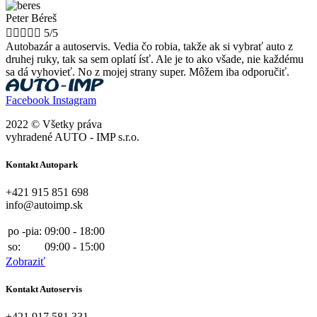
Peter Béreš





5/5
Autobazár a autoservis. Vedia čo robia, takže ak si vybrať auto z
druhej ruky, tak sa sem oplatí ísť. Ale je to ako všade, nie každému
sa dá vyhovieť. No z mojej strany super. Môžem iba odporučiť.
Facebook
Instagram
2022 © Všetky práva
vyhradené AUTO - IMP s.r.o.
Kontakt Autopark
+421 915 851 698
info@autoimp.sk
po -pia:
09:00 - 18:00
so:
09:00 - 15:00
Zobraziť
Kontakt Autoservis
+421 917 581 331