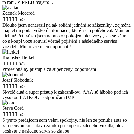
to robi. V PRED majstro...
Zdenek Mecerod





5/5
Dlouho jsem nenarazil na tak solidní jednání se zákazníky , zejména
majitel mi podal veškeré informace , které jsem potřeboval. Mám od
nich už třetí vůz a jsem naprosto spokojen jak s vozy , tak se vším ,
co s koupí vozu souvisí včetně pojištění a následného servisu
vozidel . Mohu všem jen doporučit !
Branislav Herkel





5/5
Profesionálny pristup a za super ceny..odporucam
Jozef Slobodník





5/5
Skvelé autá a super prístup k zákazníkovi. AAA sú hlboko pod ich
vysokou LATKOU - odporučam IMP
Steve Cord





5/5
S tymto predajcom som velmi spokojny, nie len ze ponuka auta so
zarucenymi km a dava zaruku pri kupe ojazdeneho vozidla, ale aj
poskytuje nasledne servis so zlavou.