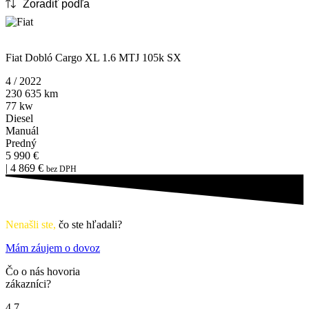
ZFA26300006V59363
Fiat Dobló Cargo XL 1.6 MTJ 105k SX
4 / 2022
230 635 km
77 kw
Diesel
Manuál
Predný
5 990 €
| 4 869 €
bez DPH
Nenašli ste,
čo ste hľadali?
Mám záujem o dovoz
Čo o nás hovoria
zákazníci?
4.7