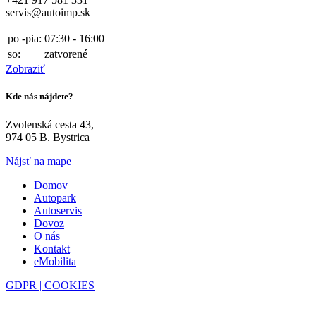
servis@autoimp.sk
po -pia:
07:30 - 16:00
so:
zatvorené
Zobraziť
Kde nás nájdete?
Zvolenská cesta 43,
974 05 B. Bystrica
Nájsť na mape
Domov
Autopark
Autoservis
Dovoz
O nás
Kontakt
eMobilita
GDPR |
COOKIES