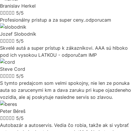
Branislav Herkel





5/5
Profesionálny pristup a za super ceny..odporucam
Jozef Slobodník





5/5
Skvelé autá a super prístup k zákazníkovi. AAA sú hlboko
pod ich vysokou LATKOU - odporučam IMP
Steve Cord





5/5
S tymto predajcom som velmi spokojny, nie len ze ponuka
auta so zarucenymi km a dava zaruku pri kupe ojazdeneho
vozidla, ale aj poskytuje nasledne servis so zlavou.
Peter Béreš





5/5
Autobazár a autoservis. Vedia čo robia, takže ak si vybrať