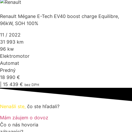
VF1RCB00X69796088
Renault Mégane E-Tech EV40 boost charge Equilibre,
96kW, SOH 100%
11 / 2022
31 993 km
96 kw
Elektromotor
Automat
Predný
18 990 €
| 15 439 €
bez DPH
Nenašli ste,
čo ste hľadali?
Mám záujem o dovoz
Čo o nás hovoria
zákazníci?