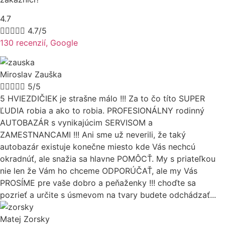
4.7





4.7/5
130 recenzií, Google
Miroslav Zauška





5/5
5 HVIEZDIČIEK je strašne málo !!! Za to čo títo SUPER
ĽUDIA robia a ako to robia. PROFESIONÁLNY rodinný
AUTOBAZÁR s vynikajúcim SERVISOM a
ZAMESTNANCAMI !!! Ani sme už neverili, že taký
autobazár existuje konečne miesto kde Vás nechcú
okradnúť, ale snažia sa hlavne POMÔCŤ. My s priateľkou
nie len že Vám ho chceme ODPORÚČAŤ, ale my Vás
PROSÍME pre vaše dobro a peňaženky !!! choďte sa
pozrieť a určite s úsmevom na tvary budete odchádzať...
Matej Zorsky