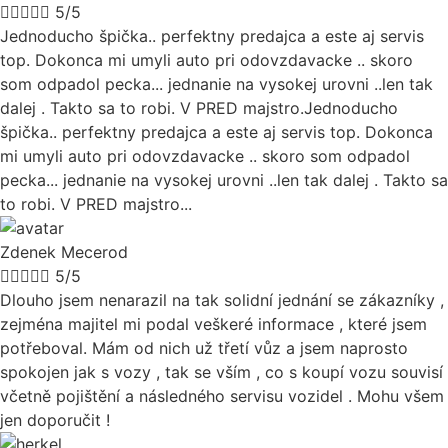





5/5
Jednoducho špička.. perfektny predajca a este aj servis
top. Dokonca mi umyli auto pri odovzdavacke .. skoro
som odpadol pecka... jednanie na vysokej urovni ..len tak
dalej . Takto sa to robi. V PRED majstro.Jednoducho
špička.. perfektny predajca a este aj servis top. Dokonca
mi umyli auto pri odovzdavacke .. skoro som odpadol
pecka... jednanie na vysokej urovni ..len tak dalej . Takto sa
to robi. V PRED majstro...
Zdenek Mecerod





5/5
Dlouho jsem nenarazil na tak solidní jednání se zákazníky ,
zejména majitel mi podal veškeré informace , které jsem
potřeboval. Mám od nich už třetí vůz a jsem naprosto
spokojen jak s vozy , tak se vším , co s koupí vozu souvisí
včetně pojištění a následného servisu vozidel . Mohu všem
jen doporučit !