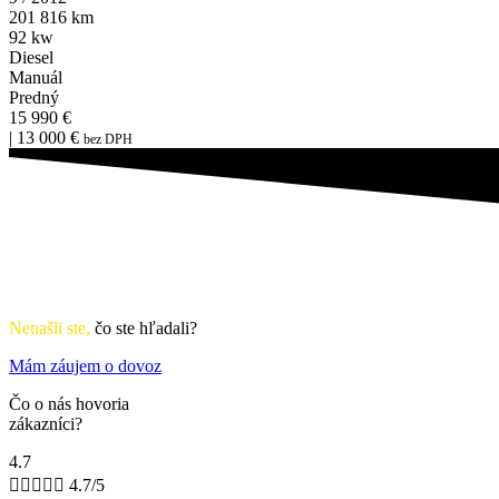
201 816 km
92 kw
Diesel
Manuál
Predný
15 990 €
| 13 000 €
bez DPH
Nenašli ste,
čo ste hľadali?
Mám záujem o dovoz
Čo o nás hovoria
zákazníci?
4.7





4.7/5