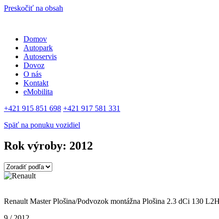
Preskočiť na obsah
Domov
Autopark
Autoservis
Dovoz
O nás
Kontakt
eMobilita
+421 915 851 698
+421 917 581 331
Späť na ponuku vozidiel
Rok výroby: 2012
VF1MAFECN46125380
Renault Master Plošina/Podvozok montážna Plošina 2.3 dCi 130 L2
9 / 2012