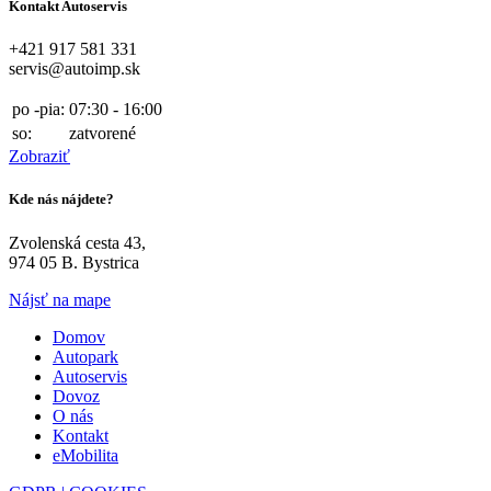
Kontakt Autoservis
+421 917 581 331
servis@autoimp.sk
po -pia:
07:30 - 16:00
so:
zatvorené
Zobraziť
Kde nás nájdete?
Zvolenská cesta 43,
974 05 B. Bystrica
Nájsť na mape
Domov
Autopark
Autoservis
Dovoz
O nás
Kontakt
eMobilita