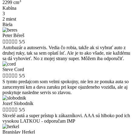
3
2299 cm
Kabína
3
2 miest
Biela
Peter Béreš





5/5
Autobazár a autoservis. Vedia čo robia, takže ak si vybrať auto z
druhej ruky, tak sa sem oplatí ísť. Ale je to ako všade, nie každému
sa dá vyhovieť. No z mojej strany super. Môžem iba odporučiť.
Steve Cord





5/5
S tymto predajcom som velmi spokojny, nie len ze ponuka auta so
zarucenymi km a dava zaruku pri kupe ojazdeneho vozidla, ale aj
poskytuje nasledne servis so zlavou.
Jozef Slobodník





5/5
Skvelé autá a super prístup k zákazníkovi. AAA sú hlboko pod ich
vysokou LATKOU - odporučam IMP
Branislav Herkel