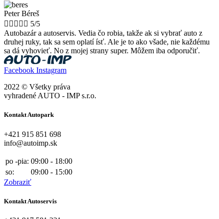
Peter Béreš





5/5
Autobazár a autoservis. Vedia čo robia, takže ak si vybrať auto z
druhej ruky, tak sa sem oplatí ísť. Ale je to ako všade, nie každému
sa dá vyhovieť. No z mojej strany super. Môžem iba odporučiť.
Facebook
Instagram
2022 © Všetky práva
vyhradené AUTO - IMP s.r.o.
Kontakt Autopark
+421 915 851 698
info@autoimp.sk
po -pia:
09:00 - 18:00
so:
09:00 - 15:00
Zobraziť
Kontakt Autoservis