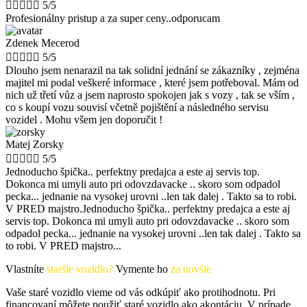





5/5
Profesionálny pristup a za super ceny..odporucam
Zdenek Mecerod





5/5
Dlouho jsem nenarazil na tak solidní jednání se zákazníky , zejména
majitel mi podal veškeré informace , které jsem potřeboval. Mám od
nich už třetí vůz a jsem naprosto spokojen jak s vozy , tak se vším ,
co s koupí vozu souvisí včetně pojištění a následného servisu
vozidel . Mohu všem jen doporučit !
Matej Zorsky





5/5
Jednoducho špička.. perfektny predajca a este aj servis top.
Dokonca mi umyli auto pri odovzdavacke .. skoro som odpadol
pecka... jednanie na vysokej urovni ..len tak dalej . Takto sa to robi.
V PRED majstro.Jednoducho špička.. perfektny predajca a este aj
servis top. Dokonca mi umyli auto pri odovzdavacke .. skoro som
odpadol pecka... jednanie na vysokej urovni ..len tak dalej . Takto sa
to robi. V PRED majstro...
Vlastníte
staršie vozidlo?
Vymente ho
za novšie
Vaše staré vozidlo vieme od vás odkúpiť ako protihodnotu. Pri
financovaní môžete použiť staré vozidlo ako akontáciu. V prípade