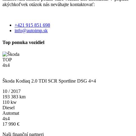
akýchkoľvek otázok nás neváhajte kontaktovať:
+421 915 851 698
info@autoimp.sk
Top ponuka vozidiel
TOP
4x4
TMBLJ7NS3J8036846
Škoda Kodiaq 2.0 TDI SCR Sportline DSG 4×4
10 / 2017
193 383 km
110 kw
Diesel
Automat
4x4
17 990 €
Naši finanční partneri