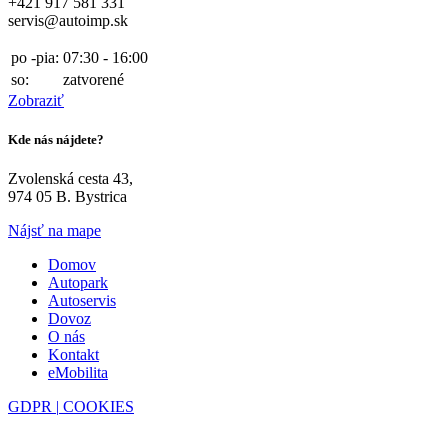
+421 917 581 331
servis@autoimp.sk
po -pia:
07:30 - 16:00
so:
zatvorené
Zobraziť
Kde nás nájdete?
Zvolenská cesta 43,
974 05 B. Bystrica
Nájsť na mape
Domov
Autopark
Autoservis
Dovoz
O nás
Kontakt
eMobilita
GDPR |
COOKIES