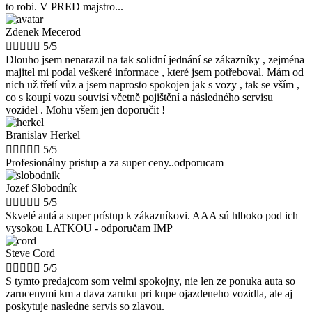
to robi. V PRED majstro...
Zdenek Mecerod





5/5
Dlouho jsem nenarazil na tak solidní jednání se zákazníky , zejména
majitel mi podal veškeré informace , které jsem potřeboval. Mám od
nich už třetí vůz a jsem naprosto spokojen jak s vozy , tak se vším ,
co s koupí vozu souvisí včetně pojištění a následného servisu
vozidel . Mohu všem jen doporučit !
Branislav Herkel





5/5
Profesionálny pristup a za super ceny..odporucam
Jozef Slobodník





5/5
Skvelé autá a super prístup k zákazníkovi. AAA sú hlboko pod ich
vysokou LATKOU - odporučam IMP
Steve Cord





5/5
S tymto predajcom som velmi spokojny, nie len ze ponuka auta so
zarucenymi km a dava zaruku pri kupe ojazdeneho vozidla, ale aj
poskytuje nasledne servis so zlavou.