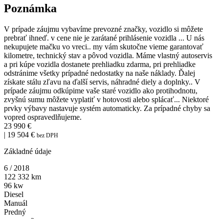
Poznámka
V prípade záujmu vybavíme prevozné značky, vozidlo si môžete
prebrať ihneď. v cene nie je zarátané prihlásenie vozidla ... U nás
nekupujete mačku vo vreci.. my vám skutočne vieme garantovať
kilometre, technický stav a pôvod vozidla. Máme vlastný autoservis
a pri kúpe vozidla dostanete prehliadku zdarma, pri prehliadke
odstránime všetky prípadné nedostatky na naše náklady. Ďalej
získate stálu zľavu na ďalší servis, náhradné diely a doplnky.. V
prípade záujmu odkúpime vaše staré vozidlo ako protihodnotu,
zvyšnú sumu môžete vyplatiť v hotovosti alebo splácať... Niektoré
prvky výbavy nastavuje systém automaticky. Za prípadné chyby sa
vopred ospravedlňujeme.
23 990 €
| 19 504 €
bez DPH
Základné údaje
6 / 2018
122 332 km
96 kw
Diesel
Manuál
Predný