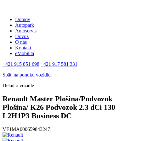
Preskočiť
na
obsah
Domov
Autopark
Autoservis
Dovoz
O nás
Kontakt
eMobilita
+421 915 851 698
+421 917 581 331
Späť na ponuku vozidiel
Detail o vozidle
Renault Master Plošina/Podvozok
Plošina/ K26 Podvozok 2.3 dCi 130
L2H1P3 Business DC
VF1MA000659843247