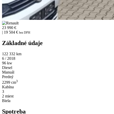
23 990 €
| 19 504 €
bez DPH
Základné údaje
122 332 km
6 / 2018
96 kw
Diesel
Manuál
Predný
3
2299 cm
Kabína
3
2 miest
Biela
Spotreba