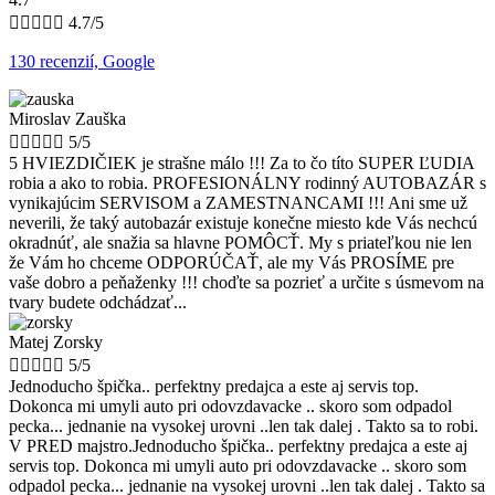





4.7/5
130 recenzií, Google
Miroslav Zauška





5/5
5 HVIEZDIČIEK je strašne málo !!! Za to čo títo SUPER ĽUDIA
robia a ako to robia. PROFESIONÁLNY rodinný AUTOBAZÁR s
vynikajúcim SERVISOM a ZAMESTNANCAMI !!! Ani sme už
neverili, že taký autobazár existuje konečne miesto kde Vás nechcú
okradnúť, ale snažia sa hlavne POMÔCŤ. My s priateľkou nie len
že Vám ho chceme ODPORÚČAŤ, ale my Vás PROSÍME pre
vaše dobro a peňaženky !!! choďte sa pozrieť a určite s úsmevom na
tvary budete odchádzať...
Matej Zorsky





5/5
Jednoducho špička.. perfektny predajca a este aj servis top.
Dokonca mi umyli auto pri odovzdavacke .. skoro som odpadol
pecka... jednanie na vysokej urovni ..len tak dalej . Takto sa to robi.
V PRED majstro.Jednoducho špička.. perfektny predajca a este aj
servis top. Dokonca mi umyli auto pri odovzdavacke .. skoro som
odpadol pecka... jednanie na vysokej urovni ..len tak dalej . Takto sa